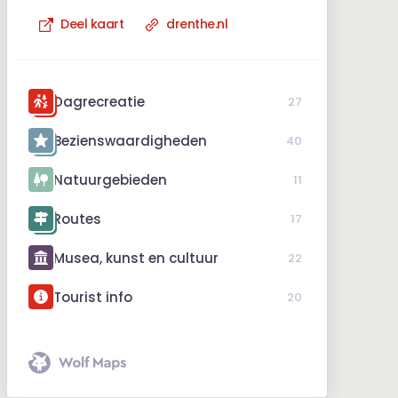
Deel kaart
drenthe.nl
Dagrecreatie
27
Bezienswaardigheden
40
Natuurgebieden
11
Routes
17
Musea, kunst en cultuur
22
Tourist info
20